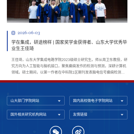
2026-06-03
学在集成，研途榜样 | 国家奖学金获得者、山东大学优秀毕
业生王佳琦
王佳琦，山东大学集成电路学院2023级硕士研究生。师从周卫东教授，研
究方向为人工智能与脑机接口，聚焦癫痫发作的检测与预测，深耕计算机
领域。硕士期间，以第一作者在中科院1区期刊发表脑电信号癫痫检测相
关高水平论文，致力于构建高效的脑电信号处理系统，在提升临床诊疗效
率、缓解患者心理压力等方面发挥了积极作用。她先后荣获2024年度硕士
生一等学业奖学金、2025年度国家奖学金、2025届优秀毕业生等多项荣
誉。潜心研究 矢...
山大部门学院网站
国内高校微电子学院网站
国外相关研究机构网站
友情链接