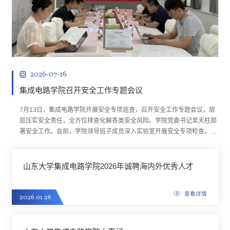
2026-07-16
集成电路学院召开安全工作专题会议
7月13日，集成电路学院开展安全专项巡查，召开安全工作专题会议，层
层压实安全责任，全方位排查化解各类安全风险。学院党委书记吴天柱部
署安全工作。会前，学院领导班子成员深入实验室开展安全专项检查。重
点针对精密电子仪器用电线路、高温实验设备运维、危险化学试剂分类存
放、消防设施配备、通风防爆装置运行等关键点位，排查安全隐患，明确
安全责任人。领导班子安全工作专题会上，与会领导班子成员结合分管工
山东大学集成电路学院2026年诚聘海内外优秀人才
作交流发言，分...
查看详情
2026.01.26