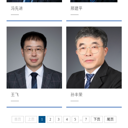
冯先进
邢建平
——
——
王飞
孙丰荣
——
——
...
首页
上页
1
2
3
4
5
7
下页
尾页