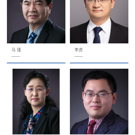
马 瑾
李虎
——
——