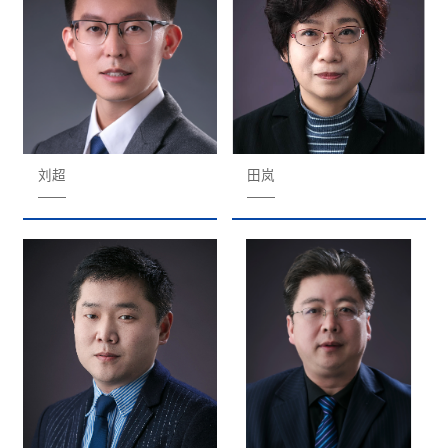
刘超
田岚
——
——