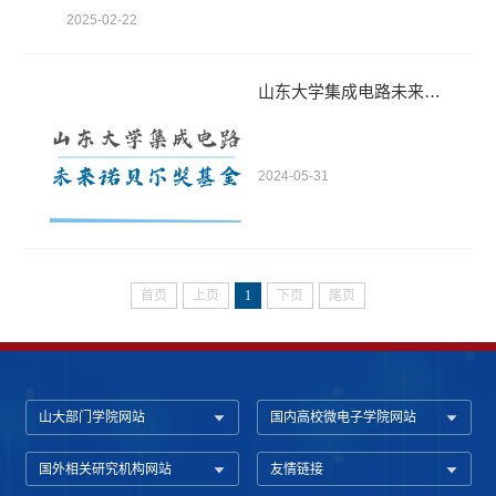
书，山东大学副校长芦延华，中国工程院院士孙凝晖，共同见证了基金
2025-02-22
启动仪式。李术才对六位捐赠人慷慨助力集成电路领域发展的仁心善举
致以衷心的感谢，此次捐赠为山东大学集成电路学院事业发展提供了坚
实支持。 首期基金的资金来源主要以社会捐赠为主，首期获得900万元
山东大学集成电路未来诺贝尔奖基金捐赠指南
人民币，其中：王庆仁，化学...
2024-05-31
首页
上页
1
下页
尾页
山大部门学院网站
国内高校微电子学院网站
国外相关研究机构网站
友情链接