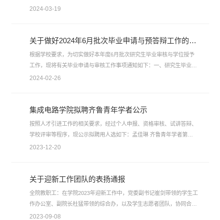
外优秀青年学者积极申报！一、申报条件1.拥护中华人民共和国宪法，
2024-03-19
遵守国家法律法规，品行端正。2.具有较强的科研创新潜力，从事国际
前沿领域研究。3.在海外（含港澳台地区）取得博士后学位，博士学位
所属学科为业内公认的世界一流学科，或博士导师为国际公认的一流专
关于做好2024年6月批次毕业申请与预答辩工作的通知
家。4.申请人须将人事关系...
根据学校要求，为切实做好本年度6月批次研究生毕业审核与学位授予
工作，现将有关毕业申请与审核工作事项通知如下：一、研究生毕业审
核程序1.学院成立由分管领导负责、相关专家参加的毕业审核领导小
2024-02-26
组，具体负责、指导并组织实施本单位的研究生毕业审核工作。2.拟毕
业研究生通过“山东大学研究生管理信息系统”提交个人申请，同时校
对、补充个人相关信息：包括学籍信息、表现信息、培养计划、学位信
集成电路学院拟聘齐鲁青年学者公示
息等。3.研究生导师作为研究生...
按照人才引进工作的相关要求，经过个人申报、资格审核、试讲答辩、
学校评审等程序，现公示拟聘用人选如下：孟佳琳 齐鲁青年学者第二
层次公示时间：2023年12月20日-2023年12月28日公示电话：0531-
2023-12-20
88390165公示期间联系邮箱：jiannan21@email.sdu.edu.cn 集成电路
学院 2023年12月20日
关于迎新工作团队的表扬通报
全院教职工：在学院2023年迎新工作中，党委副书记崔剑带领的学生工
作办公室、副院长杜猛带领的综合办，以及学生志愿者团队，协同合
作，为新生提供了便利、周到的入学服务，充分体现了我院师生勇担重
2023-09-08