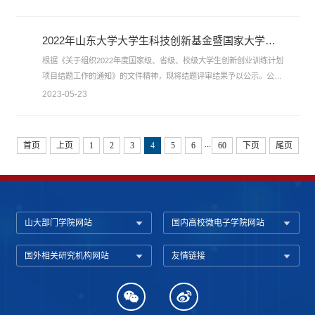
任、勤劳质朴的作风，以及强烈的集体荣誉感和责任感。特予以通报表
扬。具体名单如下：教师：崔剑、杜猛、张欣欣、封建帅、程文琪、李
晓林、裴玲杰、苏伟、马友俊、徐冉、马文国、全俐颖学生：耿澔童、
2022年山东大学大学生科技创新基金暨国家大学生创新创业训练计划项目微电子学院结题结果公示
李梓荣、张子睿、房宸宇、王...
根据《关于组织2022年度国家级、省级、校级大学生创新创业训练计划
项目结题工作的通知》的文件精神，现将结题评审结果予以公示。公示
期限：2023年5月23日—5月25日联系电话：13256651383，邮箱:
2023-05-23
hf_qi@sdu.edu.c
...
首页
上页
1
2
3
4
5
6
60
下页
尾页
山大部门学院网站
国内高校微电子学院网站
国外相关研究机构网站
友情链接