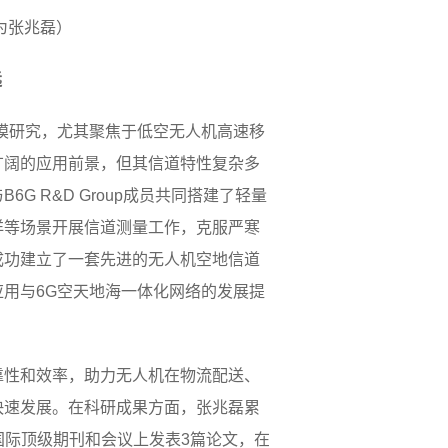
左四为张兆磊）
远
模研究，尤其聚焦于低空无人机高速移
广阔的应用前景，但其信道特性复杂多
 R&D Group成员共同搭建了轻量
洋等场景开展信道测量工作，克服严寒
成功建立了一套先进的无人机空地信道
用与6G空天地海一体化网络的发展提
靠性和效率，助力无人机在物流配送、
快速发展。在科研成果方面，张兆磊累
等国际顶级期刊和会议上发表3篇论文，在