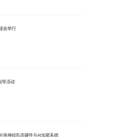
接会举行
指导活动
光电神经形态硬件与AI加密系统