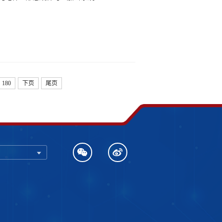
180
下页
尾页