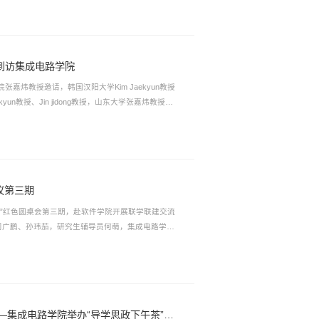
一行到访集成电路学院
院张嘉炜教授邀请，韩国汉阳大学Kim Jaekyun教授
un教授、Jin jidong教授，山东大学张嘉炜教授共
Jung Heesung，以及山东大学集成电路学院研
代表学院对汉阳大学Kim Jaekyun教授一行表
引进与培养...
议第三期
芯锋”红色圆桌会第三期，赴软件学院开展联学联建交流
周广鹏、孙玮茄，研究生辅导员何萌，集成电路学院
致，以及各研究生党支部支委参加会议。会议伊始，
热烈的欢迎，并对学院基层党组织设置改革、支委队
绍。她...
烽火精神一脉承，晶圆伟业启新程——集成电路学院举办“导学思政下午茶”活动