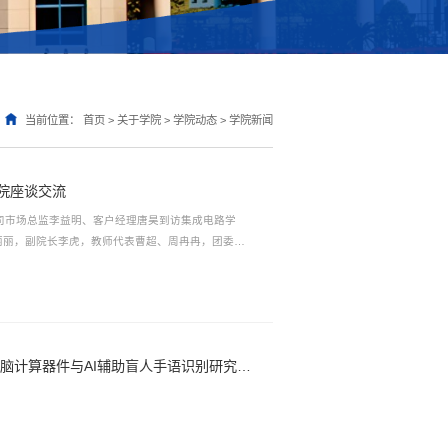
当前位置：
首页
>
关于学院
>
学院动态
>
学院新闻
院座谈交流
公司市场总监李益明、客户经理唐昊到访集成电路学
丽丽，副院长李虎，教师代表曹超、周冉冉，团委书
活动。活动伊始，华大九天一行参观了学院展厅，详
、人才培养及社会服务等方面的成果与规划。双方一
合协同育人...
王天宇/孟佳琳研究员在铁电新原理类脑计算器件与AI辅助盲人手语识别研究取得新进展