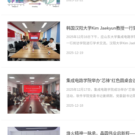
2025-12-22
韩国汉阳大学Kim Jaekyun教授
2025年12月16日下午，应山东大学集成电路学
一行到访学院进行学术交流。汉阳大学Kim Jaeky
同出席交流活动；汉阳大学研究生肖真原、张峻赫、
2025-12-19
究生吕少聪、张潭一同参与。会议伊始，张嘉炜教授
示热烈欢迎，并系统介绍了学院在学科布局、人才
集成电路学院举办“芯锋”红色圆桌会
2025年12月17日，集成电路学院成功举办“
活动，软件学院党委书记姜炳刚，党委副书记
党委副书记崔剑、路丽丽，研究生辅导员刘雅
2025-12-18
周广鹏对集成电路学院的党支部参会人员表示
伍建设、软件学院样板党支部的相关情况进行了介