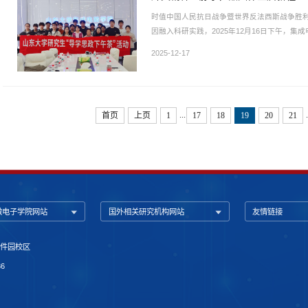
时值中国人民抗日战争暨世界反法西斯战争胜利
因融入科研实践，2025年12月16日下午，
——‘回望峥嵘岁月·共铸中国芯魂’导学思政下
2025-12-17
为特邀嘉宾出席本次活动，与青年学子共话使
持。光影回眸，叩问时代初心活动在一段深沉的历
...
首页
上页
1
17
18
19
20
21
微电子学院网站
国外相关研究机构网站
友情链接
软件园校区
36