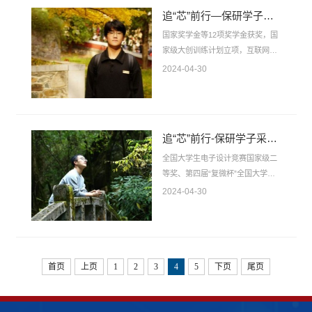
等奖，全国大学生英语竞赛国家级
追“芯”前行—保研学子采访|张子睿——日拱一卒，云程发轫
三等奖，国家奖学金等十余项荣
誉，这些是对她勤勉力行的回馈，
国家奖学金等12项奖学金获奖，国
是对她厚德载物的褒扬。今天，让
家级大创训练计划立项，互联网
我们走近山东大学集成电路学院
+创新创业大赛、电子设计大赛省
2024-04-30
2020级本科生于水欣，聆听她的保
一等奖等30余项科创竞赛获奖，学
研经验，了解她的保研故事。千里
院本科生党支部副书记、新媒体中
之行，始于...
心执行主席、班长……这些闪闪发
光的荣誉称号与职务勾勒出张子睿
追“芯”前行-保研学子采访|周嘉琪——万里蹀躞，久久为功
丰富多彩的大学生活的轮廓。张子
睿在大学中笃行不怠，行稳致远，
全国大学生电子设计竞赛国家级二
最终成功保研至南京大学电子科学
等奖、第四届“复微杯”全国大学生
与工程学院。今天，让我们走近山
电子设计大学数字赛道第五名、集
2024-04-30
东大学集成电路学院2020级本科生
成电路学院科创协会技术部部长、
张子睿，聆听他的保研故事，感受
山东大学学业一等奖学金、2021-
他的杰出风...
2022年度“济南奖学金”……这些都
是对周嘉琪一路奋斗的肯定。周嘉
琪同学在大学里坚毅迈步，追梦前
首页
上页
1
2
3
4
5
下页
尾页
行，不负奋斗，今年十月份成功保
研至北京大学集成电路学院。今
天，让我们一起走近山东大学集成