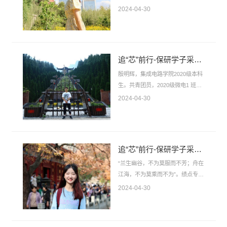
计大赛一等奖获得者，山东省物联
2024-04-30
网创造力大赛和ican全国大学生创
新创业大赛山东赛区一等奖获得
者，全国大学生节能减排大赛校级
一等奖获得者……这些都是杨家欣
追“芯”前行-保研学子采访|殷明辉——淡泊明志，辉光日新
成长道路上熠熠闪光的称号。杨家
欣在大学中踔厉奋发，勇毅前行，
殷明辉，集成电路学院2020级本科
最终顺利保研至北京大学。今天，
生。共青团员，2020级微电1 班副
让我们走近山东大学集成电路学院
班长。综测排名十二，绩点排名第
2024-04-30
2020级本科生杨家欣，聆听她的保
八。曾获3次院级优秀个人表彰。
研故事，感受她的杰出风采。兴趣
志愿时长超200小时。曾获全国大
出发，扬...
学生节能减排大赛省级一等奖，全
国大学生集成电路创新创业大赛分
追“芯”前行-保研学子采访|于水欣——勤勉力行，厚德载物
区决赛二等奖，全国大学生电子设
计大赛省级二等奖，全国大学生数
“兰生幽谷，不为莫服而不芳；舟在
学建模大赛省级二等奖。以共一作
江海，不为莫乘而不为”。绩点专业
者身份投稿一区期刊。现保研至北
第四名，专业课成绩均95+，曾获
2024-04-30
京大学软件与微电子学院。立保研
全国大学生电子设计大赛省级一等
目标，克三重压力大一的绩点，催
奖，全国大学生数学赛省级一等
发了殷明...
奖，全国大学生数学竞赛国家级三