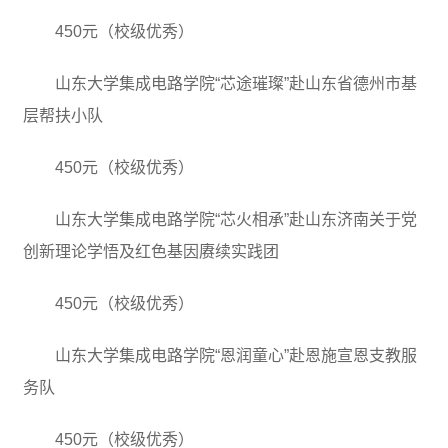
450元（校级优秀）
山东大学集成电路学院“芯途璀璨”赴山东省德州市基
层帮扶小队
450元（校级优秀）
山东大学集成电路学院“芯火相承”赴山东济南关于党
创新理论学悟及红色基因赓续实践团
450元（校级优秀）
山东大学集成电路学院“恩润童心”赴恩施宣恩支教服
务队
450元（校级优秀）