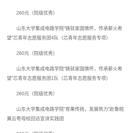
260元（院级优秀）
山东大学集成电路学院“铸就家国情怀，传承薪火希
望”芯青年志愿服务团4队（芯青年志愿服务专项）
260元（院级优秀）
山东大学集成电路学院“铸就家国情怀，传承薪火希
望”芯青年志愿服务团1队（芯青年志愿服务专项）
260元（院级优秀）
山东大学集成电路学院“育果传扬，发展筑力”赴鲁皖
冀云粤母校回访宣讲实践团