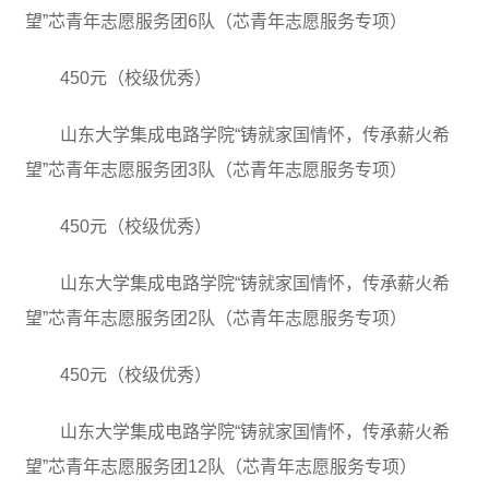
望”芯青年志愿服务团6队（芯青年志愿服务专项）
450元（校级优秀）
山东大学集成电路学院“铸就家国情怀，传承薪火希
望”芯青年志愿服务团3队（芯青年志愿服务专项）
450元（校级优秀）
山东大学集成电路学院“铸就家国情怀，传承薪火希
望”芯青年志愿服务团2队（芯青年志愿服务专项）
450元（校级优秀）
山东大学集成电路学院“铸就家国情怀，传承薪火希
望”芯青年志愿服务团12队（芯青年志愿服务专项）