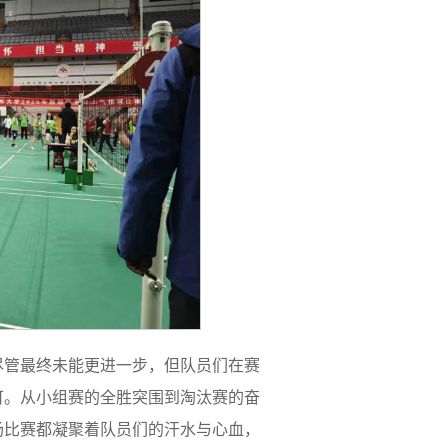
尽管最终未能更进一步，但队员们在赛
可。从小组赛的全胜突围到淘汰赛的奋
场比赛都凝聚着队员们的汗水与心血，