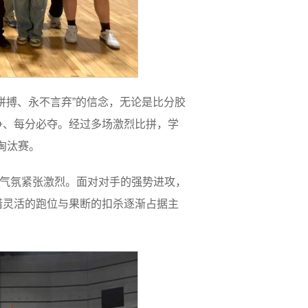
拼搏、永不言弃”的信念，无论是比分胶
争、每分必夺。经过多场激烈比拼，学
淘汰赛。
场气氛紧张激烈。面对对手的强势进攻，
借灵活的跑位与果断的扣杀逐渐占据主